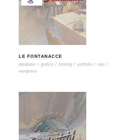
LE FONTANACCE
LE FONTANACCE
database
/
grafica
/
hosting
/
portfolio
/
seo
/
wordpress