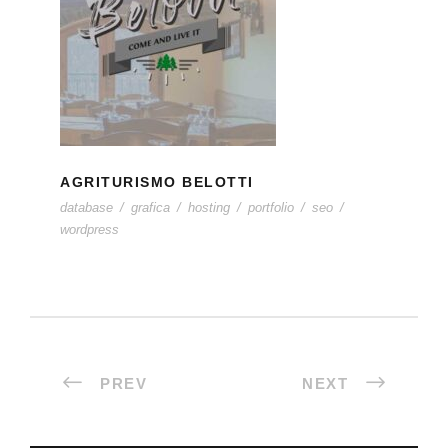
AGRITURISMO BELOTTI
AGRITURISMO BELOTTI
database
/
grafica
/
hosting
/
portfolio
/
seo
/
wordpress
PREV
NEXT