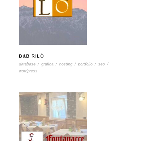
B&B RILÒ
B&B RILÒ
database
/
grafica
/
hosting
/
portfolio
/
seo
/
wordpress